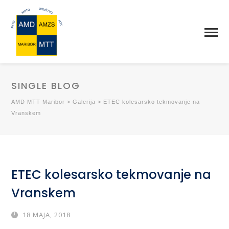
SINGLE BLOG
AMD MTT Maribor
>
Galerija
>
ETEC kolesarsko tekmovanje na
Vranskem
ETEC kolesarsko tekmovanje na
Vranskem
18 MAJA, 2018